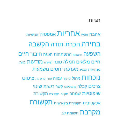
תגיות
אחריות
אמפטיה
אהבה
אומץ
אנושיות
בחירה
הקשבה
הכרת תודה
חיים
השפעה
חיבור
התפתחות
חגיגה
התמדה
מודעות
חיים מלאים
חמלה
כוונה
למידה
מוות
מערכת יחסים
משמעות
מנהיגות
מסע
נוכחות
ציטוט
ניהול
ענווה
סיפור
פרשנות
פחד
צרכים
שינוי
קבלה
רגשות
קשר
קונפליקט
שיפוטיות
שמחה
תקשורת
תקווה
תקשורת
תקשורת
אפקטיבית
תקשורת בינאישית
מקרבת
תשומת לב