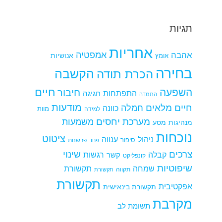
תגיות
אחריות
אמפטיה
אהבה
אומץ
אנושיות
בחירה
הקשבה
הכרת תודה
חיים
השפעה
חיבור
התפתחות
חגיגה
התמדה
מודעות
חיים מלאים
חמלה
כוונה
למידה
מוות
מערכת יחסים
משמעות
מנהיגות
מסע
נוכחות
ציטוט
ניהול
ענווה
סיפור
פרשנות
פחד
צרכים
שינוי
קבלה
רגשות
קשר
קונפליקט
שיפוטיות
שמחה
תקשורת
תקווה
תקשורת
תקשורת
אפקטיבית
תקשורת בינאישית
מקרבת
תשומת לב