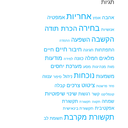
תגיות
אחריות
אמפטיה
אהבה
אומץ
בחירה
הכרת תודה
אנושיות
הקשבה
השפעה
התמדה
חיים
חיבור
חיים
התפתחות
חגיגה
מודעות
מלאים
חמלה
כוונה
למידה
מערכת יחסים
מנהיגות
מסע
מוות
נוכחות
משמעות
ניהול
ענווה
סיפור
ציטוט
צרכים
קבלה
פרשנות
פחד
שינוי
שיפוטיות
רגשות
קשר
קונפליקט
שמחה
תקשורת
תקווה
תקשורת
אפקטיבית
תקשורת בינאישית
תקשורת מקרבת
תשומת לב