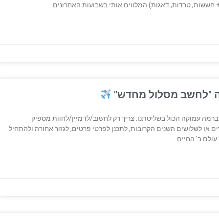
 חששות, טרדות, דאגות) המלווים אותי בשבועות האחרונים
ה "לחשב מסלול מחדש"
יסת עולם א' אנחנו יוצרים את המציאות שלנו ב 100%. ברמה עמוקה הכול בשליטתנו. צריך רק לחשוב/לדמיין/לחוות מספיק
ים או לשלושים השנים הקרובות, לתכנן לפרטי פרטים, לגזור אחורה ולהתחיל
עולם ב' החיים