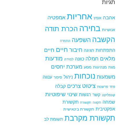
תגיות
אחריות
אמפטיה
אהבה
אומץ
בחירה
הכרת תודה
אנושיות
הקשבה
השפעה
התמדה
חיים
חיבור
חיים
התפתחות
חגיגה
מודעות
מלאים
חמלה
כוונה
למידה
מערכת יחסים
מנהיגות
מסע
מוות
נוכחות
משמעות
ניהול
ענווה
סיפור
ציטוט
צרכים
קבלה
פרשנות
פחד
שינוי
שיפוטיות
רגשות
קשר
קונפליקט
שמחה
תקשורת
תקווה
תקשורת
אפקטיבית
תקשורת בינאישית
תקשורת מקרבת
תשומת לב