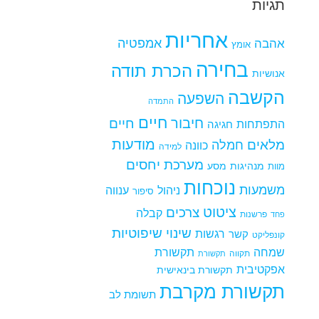
תגיות
אחריות
אמפטיה
אהבה
אומץ
בחירה
הכרת תודה
אנושיות
הקשבה
השפעה
התמדה
חיים
חיבור
חיים
התפתחות
חגיגה
מודעות
מלאים
חמלה
כוונה
למידה
מערכת יחסים
מנהיגות
מסע
מוות
נוכחות
משמעות
ניהול
ענווה
סיפור
ציטוט
צרכים
קבלה
פרשנות
פחד
שינוי
שיפוטיות
רגשות
קשר
קונפליקט
שמחה
תקשורת
תקווה
תקשורת
אפקטיבית
תקשורת בינאישית
תקשורת מקרבת
תשומת לב