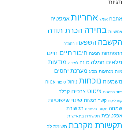
תגיות
אחריות
אמפטיה
אהבה
אומץ
בחירה
הכרת תודה
אנושיות
הקשבה
השפעה
התמדה
חיים
חיבור
חיים
התפתחות
חגיגה
מודעות
מלאים
חמלה
כוונה
למידה
מערכת יחסים
מנהיגות
מסע
מוות
נוכחות
משמעות
ניהול
ענווה
סיפור
ציטוט
צרכים
קבלה
פרשנות
פחד
שינוי
שיפוטיות
רגשות
קשר
קונפליקט
שמחה
תקשורת
תקווה
תקשורת
אפקטיבית
תקשורת בינאישית
תקשורת מקרבת
תשומת לב