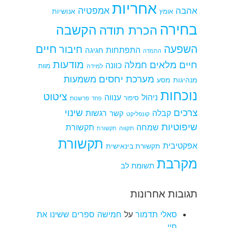
אחריות
אמפטיה
אהבה
אומץ
אנושיות
בחירה
הקשבה
הכרת תודה
חיים
השפעה
חיבור
התפתחות
חגיגה
התמדה
מודעות
חיים מלאים
חמלה
כוונה
למידה
מוות
מערכת יחסים
משמעות
מנהיגות
מסע
נוכחות
ציטוט
ניהול
ענווה
סיפור
פרשנות
פחד
צרכים
שינוי
קבלה
רגשות
קשר
קונפליקט
שיפוטיות
שמחה
תקשורת
תקווה
תקשורת
תקשורת
אפקטיבית
תקשורת בינאישית
מקרבת
תשומת לב
תגובות אחרונות
סאלי תדמור
על
חמישה ספרים ששינו את
חיי