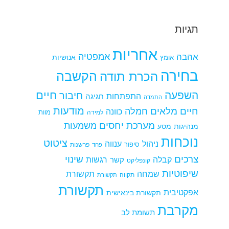
תגיות
אחריות
אמפטיה
אהבה
אומץ
אנושיות
בחירה
הקשבה
הכרת תודה
חיים
השפעה
חיבור
התפתחות
חגיגה
התמדה
מודעות
חיים מלאים
חמלה
כוונה
למידה
מוות
מערכת יחסים
משמעות
מנהיגות
מסע
נוכחות
ציטוט
ניהול
ענווה
סיפור
פרשנות
פחד
צרכים
שינוי
קבלה
רגשות
קשר
קונפליקט
שיפוטיות
שמחה
תקשורת
תקווה
תקשורת
תקשורת
אפקטיבית
תקשורת בינאישית
מקרבת
תשומת לב