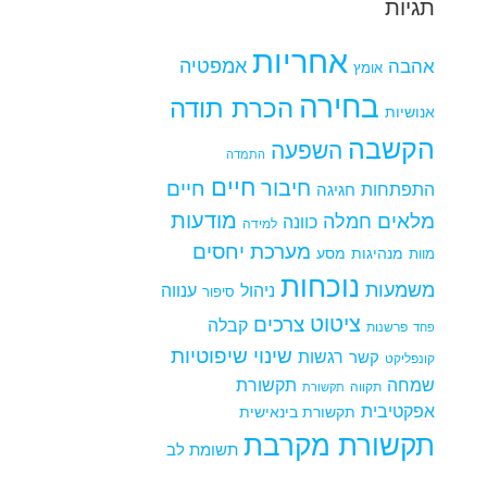
תגיות
אחריות
אמפטיה
אהבה
אומץ
בחירה
הכרת תודה
אנושיות
הקשבה
השפעה
התמדה
חיים
חיבור
חיים
התפתחות
חגיגה
מודעות
מלאים
חמלה
כוונה
למידה
מערכת יחסים
מנהיגות
מסע
מוות
נוכחות
משמעות
ניהול
ענווה
סיפור
ציטוט
צרכים
קבלה
פרשנות
פחד
שינוי
שיפוטיות
רגשות
קשר
קונפליקט
שמחה
תקשורת
תקווה
תקשורת
אפקטיבית
תקשורת בינאישית
תקשורת מקרבת
תשומת לב