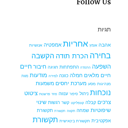
Follow Us
תגיות
אחריות
אמפטיה
אהבה
אומץ
אנושיות
בחירה
הקשבה
הכרת תודה
חיים
השפעה
חיבור
התפתחות
חגיגה
התמדה
מודעות
חיים מלאים
חמלה
כוונה
למידה
מוות
מערכת יחסים
משמעות
מנהיגות
מסע
נוכחות
ציטוט
ניהול
ענווה
סיפור
פרשנות
פחד
צרכים
שינוי
קבלה
רגשות
קשר
קונפליקט
שיפוטיות
שמחה
תקשורת
תקווה
תקשורת
תקשורת
אפקטיבית
תקשורת בינאישית