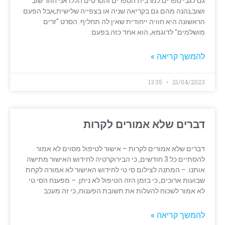
גם לגבי ספרים.למרבית הספרים והסרטים הללו אני חוזר שוב
ושוב,נהנה מהם גם בקריאה שניה או בצפייה שלישית,אבל הפעם
הראשונה היא חוויה ייחודית שאין לה תחליף. הסרט "זרים
מושלמים" לדוגמא, הוא אחד כזה.בפעם
להמשך קריאה »
13:35
21/04/2023
דברים שלא אמורים לקרות
דברים שלא אמורים לקרות – אישור לטיפול מסוים לא אמור
להסתיים כל 3 חודשים, כי הבירוקרטיה לחידוש האישור מתישה
אותנו. – המתנה לצילום סי.טי לחידוש האישור לא אמורה לקחת
שבועות ארוכים, כי בזמן הזה הטיפול לא ניתן. – מפענח הסי.טי.
לא אמור לשכוח להעלות את תשובת הפענוח, כי זה מעכב
להמשך קריאה »