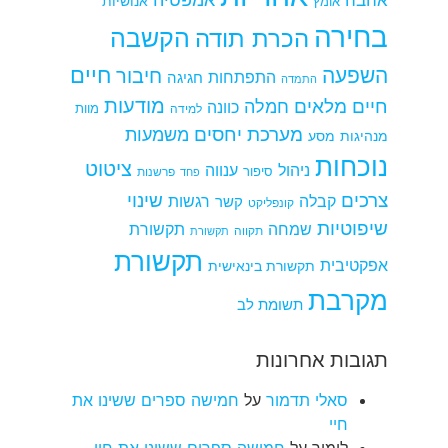
אהבה
אומץ
אנושיות
בחירה
הקשבה
הכרת תודה
חיים
השפעה
חיבור
התפתחות
חגיגה
התמדה
מודעות
חיים מלאים
חמלה
כוונה
למידה
מוות
מערכת יחסים
משמעות
מנהיגות
מסע
נוכחות
ציטוט
ניהול
ענווה
סיפור
פרשנות
פחד
צרכים
שינוי
קבלה
רגשות
קשר
קונפליקט
שיפוטיות
שמחה
תקשורת
תקווה
תקשורת
תקשורת
אפקטיבית
תקשורת בינאישית
מקרבת
תשומת לב
תגובות אחרונות
סאלי תדמור
על
חמישה ספרים ששינו את
חיי