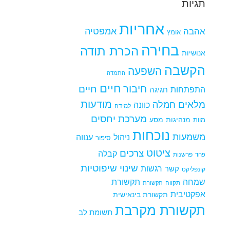
תגיות
אחריות
אמפטיה
אהבה
אומץ
בחירה
הכרת תודה
אנושיות
הקשבה
השפעה
התמדה
חיים
חיבור
חיים
התפתחות
חגיגה
מודעות
מלאים
חמלה
כוונה
למידה
מערכת יחסים
מנהיגות
מסע
מוות
נוכחות
משמעות
ניהול
ענווה
סיפור
ציטוט
צרכים
קבלה
פרשנות
פחד
שינוי
שיפוטיות
רגשות
קשר
קונפליקט
שמחה
תקשורת
תקווה
תקשורת
אפקטיבית
תקשורת בינאישית
תקשורת מקרבת
תשומת לב