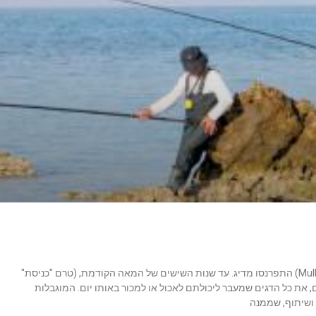
לפני כמה עשרות שנים, רבים מתושבי האי הסקוטי "מול" (Mull) התפרנסו מדיג. עד שנות השישים של המאה הקודמת, (טרם "כניסת"
, את כל הדגים שמעבר ליכולתם לאכול או למכור באותו יום. המוגבלות
 ושיתוף, שממנה