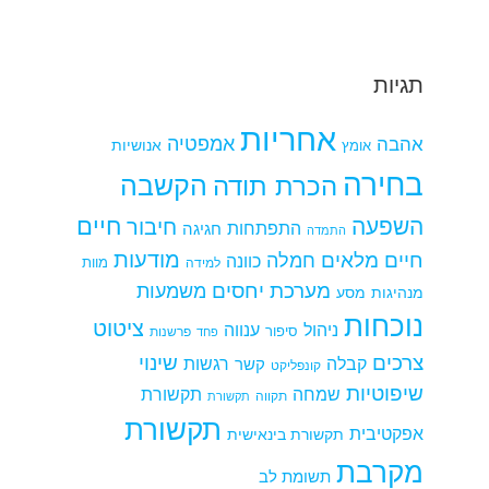
תגיות
אחריות
אמפטיה
אהבה
אומץ
אנושיות
בחירה
הקשבה
הכרת תודה
חיים
השפעה
חיבור
התפתחות
חגיגה
התמדה
מודעות
חיים מלאים
חמלה
כוונה
למידה
מוות
מערכת יחסים
משמעות
מנהיגות
מסע
נוכחות
ציטוט
ניהול
ענווה
סיפור
פרשנות
פחד
צרכים
שינוי
קבלה
רגשות
קשר
קונפליקט
שיפוטיות
שמחה
תקשורת
תקווה
תקשורת
תקשורת
אפקטיבית
תקשורת בינאישית
מקרבת
תשומת לב