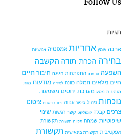
Follow Us
תגיות
אחריות
אמפטיה
אהבה
אומץ
אנושיות
בחירה
הקשבה
הכרת תודה
חיים
השפעה
חיבור
התפתחות
חגיגה
התמדה
מודעות
חיים מלאים
חמלה
כוונה
למידה
מוות
מערכת יחסים
משמעות
מנהיגות
מסע
נוכחות
ציטוט
ניהול
ענווה
סיפור
פרשנות
פחד
צרכים
שינוי
קבלה
רגשות
קשר
קונפליקט
שיפוטיות
שמחה
תקשורת
תקווה
תקשורת
תקשורת
אפקטיבית
תקשורת בינאישית