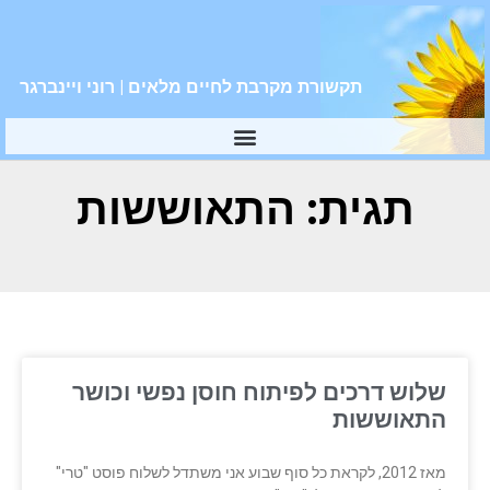
תקשורת מקרבת לחיים מלאים | רוני ויינברגר
תגית: התאוששות
שלוש דרכים לפיתוח חוסן נפשי וכושר
התאוששות
מאז 2012, לקראת כל סוף שבוע אני משתדל לשלוח פוסט "טרי"