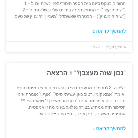
ההורים בטקס סיום בית הספר היסודי לפני כשנתיים. ל – 1
("שיהיה קצר") – התחייבתי. זה בידיים שלי ובשליטתי. ל – 2
("שיהיה מעניין") – הבטחתי שאשתדל. "מעניין" זה עניין של טעם,
להמשך קריאה »
15:22
22/07/2016
"נכון שזה מעצבן?" + הרצאה
בליל ה- 3 לנובמבר מתעורר רועי בן השנתיים וחצי במיטת הוריו
ואומר: "אמא קומי, רטוב כאן, עשיתי פיפי". "אוף..!" אומרת אימו
תוך כדי שהיא מרימה אותו. "נכון שזה מעצבן?" שואל רועי. **
הסיפור הזה ממחיש בצורה נפלאה בעיני מה זו אמפטיה.
אמפטיה מעשית, בזמן אמת, בחיי היום – יום. רועי
להמשך קריאה »