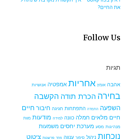
את החיים?
Follow Us
תגיות
אחריות
אמפטיה
אהבה
אומץ
אנושיות
בחירה
הקשבה
הכרת תודה
חיים
השפעה
חיבור
התפתחות
חגיגה
התמדה
מודעות
חיים מלאים
חמלה
כוונה
למידה
מוות
מערכת יחסים
משמעות
מנהיגות
מסע
נוכחות
ציטוט
ניהול
ענווה
סיפור
פרשנות
פחד