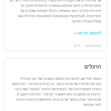
של צמיחה, הבשלה וקמילה הוא מוגדר בהתפתחותו וחד־כיווני,יש
נחמה גדולה בידיעה שהנפש ממשיכה להתפתח לאורך כל
חיינו.זהו תהליך דינמי ומשתנה, הכולל תקופות ושלבים של
התרחבות, ולעתים של הצטמצמות.הנפש עולה ופורחת ושוב
קמלה ונובלת, מגיעה
להמשך קריאה »
18:31
10/04/2026
הרגלים
כשאני מתיישב לכתוב את הפוסט השבועי שלי, אני מתחיל
בבדיקה פנימית של מה חי בתוכי, או במילים אחרות – מה נמצא
במרכז תשומת הלב שלי. הבסיס של כתיבה "החוצה" ושל ביטוי
רעיונות או מחשבות, הוא הקשבה "פנימה". הכתיבה העקבית
שבוע אחר שבוע במשך שנים רבות, מתאפשרת בזכות החיבור
למה שתופס