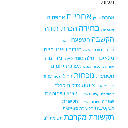
תגיות
אחריות
אמפטיה
אהבה
אומץ
בחירה
הכרת תודה
אנושיות
הקשבה
השפעה
התמדה
חיים
חיבור
חיים
התפתחות
חגיגה
מודעות
מלאים
חמלה
כוונה
למידה
מערכת יחסים
מנהיגות
מסע
מוות
נוכחות
משמעות
ניהול
ענווה
סיפור
ציטוט
צרכים
קבלה
פרשנות
פחד
שינוי
שיפוטיות
רגשות
קשר
קונפליקט
שמחה
תקשורת
תקווה
תקשורת
אפקטיבית
תקשורת בינאישית
תקשורת מקרבת
תשומת לב