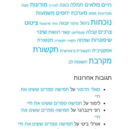
מודעות
חיים מלאים
חמלה
כוונה
למידה
מוות
מערכת יחסים
משמעות
מנהיגות
מסע
נוכחות
ציטוט
ניהול
ענווה
סיפור
פרשנות
פחד
צרכים
שינוי
קבלה
רגשות
קשר
קונפליקט
שיפוטיות
שמחה
תקשורת
תקווה
תקשורת
תקשורת
אפקטיבית
תקשורת בינאישית
מקרבת
תשומת לב
תגובות אחרונות
סאלי תדמור
על
חמישה ספרים ששינו את
חיי
לימור
על
חמישה ספרים ששינו את חיי
רוני ויינברגר
על
חמישה ספרים ששינו את
חיי
אורלי ביטי
על
חמישה ספרים ששינו את חיי