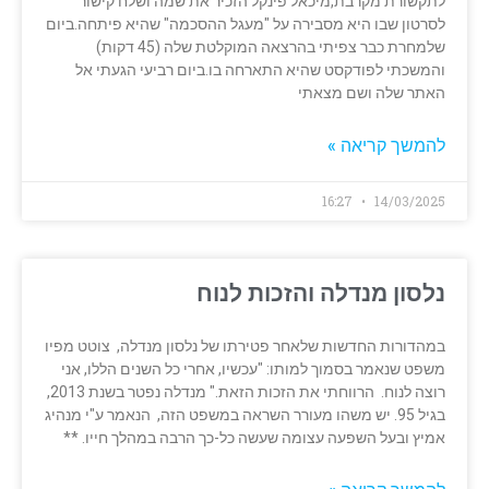
לתקשורת מקרבת,מיכאל פינקל הזכיר את שמה ושלח קישור
לסרטון שבו היא מסבירה על "מעגל ההסכמה" שהיא פיתחה.ביום
שלמחרת כבר צפיתי בהרצאה המוקלטת שלה (45 דקות)
והמשכתי לפודקסט שהיא התארחה בו.ביום רביעי הגעתי אל
האתר שלה ושם מצאתי
להמשך קריאה »
16:27
14/03/2025
נלסון מנדלה והזכות לנוח
במהדורות החדשות שלאחר פטירתו של נלסון מנדלה, צוטט מפיו
משפט שנאמר בסמוך למותו: "עכשיו, אחרי כל השנים הללו, אני
רוצה לנוח. הרווחתי את הזכות הזאת." מנדלה נפטר בשנת 2013,
בגיל 95. יש משהו מעורר השראה במשפט הזה, הנאמר ע"י מנהיג
אמיץ ובעל השפעה עצומה שעשה כל-כך הרבה במהלך חייו. **