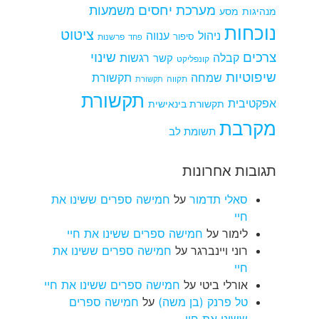
מערכת יחסים
משמעות
מנהיגות
מסע
נוכחות
ציטוט
ניהול
ענווה
סיפור
פרשנות
פחד
צרכים
שינוי
קבלה
רגשות
קשר
קונפליקט
שיפוטיות
שמחה
תקשורת
תקווה
תקשורת
תקשורת
אפקטיבית
תקשורת בינאישית
מקרבת
תשומת לב
תגובות אחרונות
סאלי תדמור
על
חמישה ספרים ששינו את
חיי
לימור
על
חמישה ספרים ששינו את חיי
רוני ויינברגר
על
חמישה ספרים ששינו את
חיי
אורלי ביטי
על
חמישה ספרים ששינו את חיי
טל פרנק (בן משה)
על
חמישה ספרים