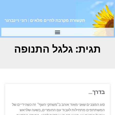
תקשורת מקרבת לחיים מלאים | רוני ויינברגר
תגית: גלגל התנופה
בדרך…
סוג המצבים שאני מאוד אוהב ב"משחקי השף" זה כשהידיים של
המשתתפים מתחילות לעבוד עם החומרים, בשעה שלראש