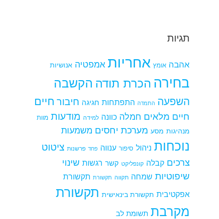
תגיות
אחריות
אמפטיה
אהבה
אומץ
אנושיות
בחירה
הקשבה
הכרת תודה
חיים
השפעה
חיבור
התפתחות
חגיגה
התמדה
מודעות
חיים מלאים
חמלה
כוונה
למידה
מוות
מערכת יחסים
משמעות
מנהיגות
מסע
נוכחות
ציטוט
ניהול
ענווה
סיפור
פרשנות
פחד
צרכים
שינוי
קבלה
רגשות
קשר
קונפליקט
שיפוטיות
שמחה
תקשורת
תקווה
תקשורת
תקשורת
אפקטיבית
תקשורת בינאישית
מקרבת
תשומת לב