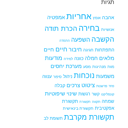
תגיות
אחריות
אמפטיה
אהבה
אומץ
בחירה
הכרת תודה
אנושיות
הקשבה
השפעה
התמדה
חיים
חיבור
חיים
התפתחות
חגיגה
מודעות
מלאים
חמלה
כוונה
למידה
מערכת יחסים
מנהיגות
מסע
מוות
נוכחות
משמעות
ניהול
ענווה
סיפור
ציטוט
צרכים
קבלה
פרשנות
פחד
שינוי
שיפוטיות
רגשות
קשר
קונפליקט
שמחה
תקשורת
תקווה
תקשורת
אפקטיבית
תקשורת בינאישית
תקשורת מקרבת
תשומת לב