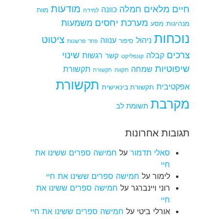
מודעות
חיים מלאים
חמלה
כוונה
למידה
מוות
מערכת יחסים
משמעות
מנהיגות
מסע
נוכחות
ציטוט
ניהול
ענווה
סיפור
פרשנות
פחד
צרכים
שינוי
קבלה
רגשות
קשר
קונפליקט
שיפוטיות
שמחה
תקשורת
תקווה
תקשורת
תקשורת
אפקטיבית
תקשורת בינאישית
מקרבת
תשומת לב
תגובות אחרונות
סאלי תדמור
על
חמישה ספרים ששינו את
חיי
לימור
על
חמישה ספרים ששינו את חיי
רוני ויינברגר
על
חמישה ספרים ששינו את
חיי
אורלי ביטי
על
חמישה ספרים ששינו את חיי