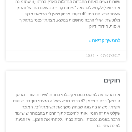
עשרות נשים באחת החברות הגדולות בארץ. בחרנו (זו שהזמינה
אותי ואני) לקרוא להרצאה "פיתוח קריירה בעולם החדש" והזמן
שעמד לרשותנו היה 40 דקות. מכיוון שאין לי הרצאת מדף
מלוטשת ויש לי הרבה מחשבות בנושא, מצאתי עצמי בתהליך
איסוף, חידוד ודיוק
להמשך קריאה »
10:35
07/07/2017
חוקים
את ההשראה לפוסט הנוכחי קיבלתי בחנות "שידות ועוד… מחסן
היבואן" ברחוב ויצמן 42 בכפר סבא שאליה הגעתי תוך כדי שיטוט
אקראי. משהו בתצוגה שבחוץ משך את תשומת ליבי. המוכר
שקלט את זה הזמין אותי להיכנס לתוך החנות בהבטחה שיש עוד
הרבה בפנים. נכנסתי…הסתובבתי…לקחתי את הזמן… ואז הגעתי
לפינה שהיו בה