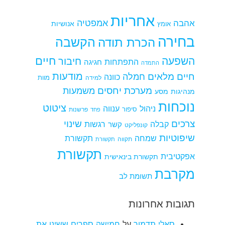
אחריות
אמפטיה
אהבה
אומץ
אנושיות
בחירה
הקשבה
הכרת תודה
חיים
השפעה
חיבור
התפתחות
חגיגה
התמדה
מודעות
חיים מלאים
חמלה
כוונה
למידה
מוות
מערכת יחסים
משמעות
מנהיגות
מסע
נוכחות
ציטוט
ניהול
ענווה
סיפור
פרשנות
פחד
צרכים
שינוי
קבלה
רגשות
קשר
קונפליקט
שיפוטיות
שמחה
תקשורת
תקווה
תקשורת
תקשורת
אפקטיבית
תקשורת בינאישית
מקרבת
תשומת לב
תגובות אחרונות
סאלי תדמור
על
חמישה ספרים ששינו את