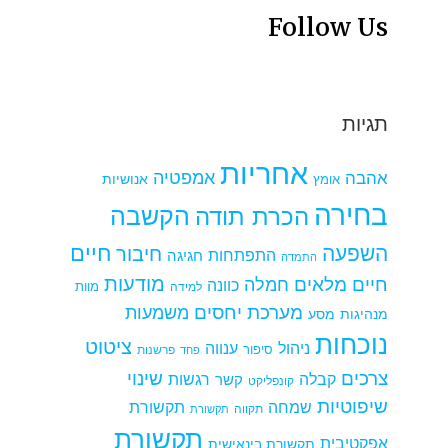
Follow Us
תגיות
אחריות
אמפטיה
אהבה
אומץ
אנושיות
בחירה
הקשבה
הכרת תודה
חיים
השפעה
חיבור
התפתחות
חגיגה
התמדה
מודעות
חיים מלאים
חמלה
כוונה
למידה
מוות
מערכת יחסים
משמעות
מנהיגות
מסע
נוכחות
ציטוט
ניהול
ענווה
סיפור
פרשנות
פחד
צרכים
שינוי
קבלה
רגשות
קשר
קונפליקט
שיפוטיות
שמחה
תקשורת
תקווה
תקשורת
תקשורת
אפקטיבית
תקשורת בינאישית