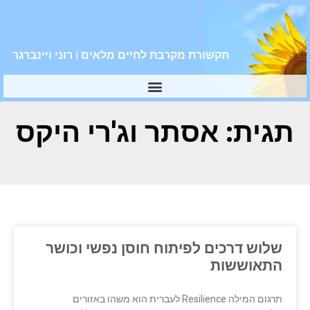
תקשורת מקרבת לחיים מלאים | רוני ויינברגר
תגית: אסתר וג'רי היקס
שלוש דרכים לפיתוח חוסן נפשי וכושר
התאוששות
תרגום המילה Resilience לעברית הוא משהו באזורים