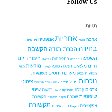
Follow Us
תגיות
אחריות
אמפטיה
אהבה
אומץ
אנושיות
בחירה
הקשבה
הכרת תודה
חיים
השפעה
חיבור
התפתחות
חגיגה
התמדה
מודעות
חיים מלאים
חמלה
כוונה
למידה
מוות
מערכת יחסים
משמעות
מנהיגות
מסע
נוכחות
ציטוט
ניהול
ענווה
סיפור
פרשנות
פחד
צרכים
שינוי
קבלה
רגשות
קשר
קונפליקט
שיפוטיות
שמחה
תקשורת
תקווה
תקשורת
תקשורת
אפקטיבית
תקשורת בינאישית