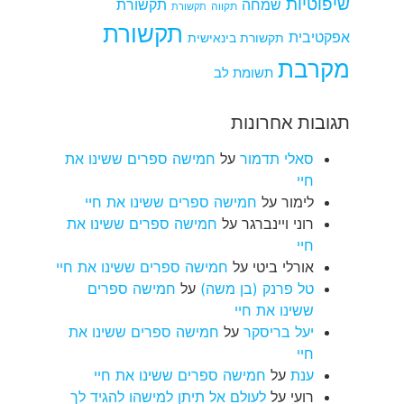
שיפוטיות
שמחה
תקשורת
תקווה
תקשורת
תקשורת
אפקטיבית
תקשורת בינאישית
מקרבת
תשומת לב
תגובות אחרונות
סאלי תדמור
על
חמישה ספרים ששינו את
חיי
לימור
על
חמישה ספרים ששינו את חיי
רוני ויינברגר
על
חמישה ספרים ששינו את
חיי
אורלי ביטי
על
חמישה ספרים ששינו את חיי
טל פרנק (בן משה)
על
חמישה ספרים
ששינו את חיי
יעל בריסקר
על
חמישה ספרים ששינו את
חיי
ענת
על
חמישה ספרים ששינו את חיי
רועי
על
לעולם אל תיתן למישהו להגיד לך