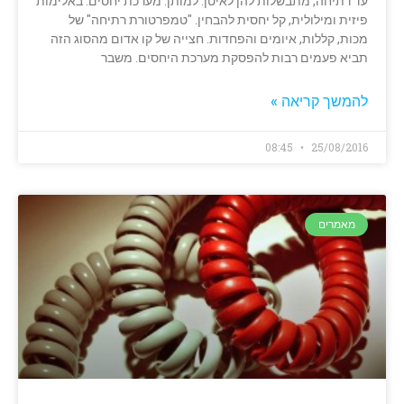
עד רתיחה, מתבשלות להן לאיטן. למותן. מערכת יחסים. באלימות
פיזית ומילולית, קל יחסית להבחין. "טמפרטורת רתיחה" של
מכות, קללות, איומים והפחדות. חצייה של קו אדום מהסוג הזה
תביא פעמים רבות להפסקת מערכת היחסים. משבר
להמשך קריאה »
08:45
25/08/2016
מאמרים