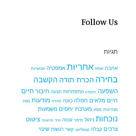
Follow Us
תגיות
אחריות
אמפטיה
אהבה
אומץ
אנושיות
בחירה
הקשבה
הכרת תודה
חיים
השפעה
חיבור
התפתחות
חגיגה
התמדה
מודעות
חיים מלאים
חמלה
כוונה
למידה
מוות
מערכת יחסים
משמעות
מנהיגות
מסע
נוכחות
ציטוט
ניהול
ענווה
סיפור
פרשנות
פחד
צרכים
שינוי
קבלה
רגשות
קשר
קונפליקט