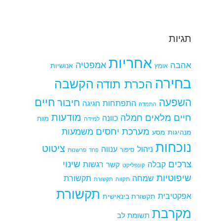
תגיות
אחריות
אמפטיה
אהבה
אומץ
אנושיות
בחירה
הקשבה
הכרת תודה
חיים
השפעה
חיבור
התפתחות
חגיגה
התמדה
מודעות
חיים מלאים
חמלה
כוונה
למידה
מוות
מערכת יחסים
משמעות
מנהיגות
מסע
נוכחות
ציטוט
ניהול
ענווה
סיפור
פרשנות
פחד
צרכים
שינוי
קבלה
רגשות
קשר
קונפליקט
שיפוטיות
שמחה
תקשורת
תקווה
תקשורת
תקשורת
אפקטיבית
תקשורת בינאישית
מקרבת
תשומת לב