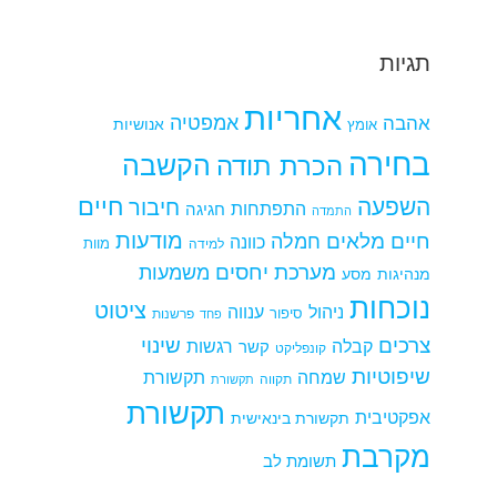
תגיות
אחריות
אמפטיה
אהבה
אומץ
אנושיות
בחירה
הקשבה
הכרת תודה
חיים
השפעה
חיבור
התפתחות
חגיגה
התמדה
מודעות
חיים מלאים
חמלה
כוונה
למידה
מוות
מערכת יחסים
משמעות
מנהיגות
מסע
נוכחות
ציטוט
ניהול
ענווה
סיפור
פרשנות
פחד
צרכים
שינוי
קבלה
רגשות
קשר
קונפליקט
שיפוטיות
שמחה
תקשורת
תקווה
תקשורת
תקשורת
אפקטיבית
תקשורת בינאישית
מקרבת
תשומת לב