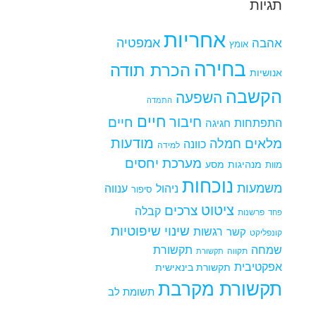
תגיות
אחריות
אמפטיה
אהבה
אומץ
בחירה
הכרת תודה
אנושיות
הקשבה
השפעה
התמדה
חיים
חיבור
חיים
התפתחות
חגיגה
מודעות
מלאים
חמלה
כוונה
למידה
מערכת יחסים
מנהיגות
מסע
מוות
נוכחות
משמעות
ניהול
ענווה
סיפור
ציטוט
צרכים
קבלה
פרשנות
פחד
שינוי
שיפוטיות
רגשות
קשר
קונפליקט
שמחה
תקשורת
תקווה
תקשורת
אפקטיבית
תקשורת בינאישית
תקשורת מקרבת
תשומת לב