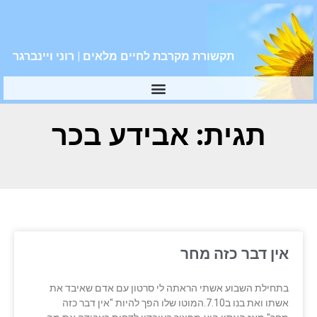
תקשורת מקרבת לחיים מלאים | רוני ויינברגר
תגית: אבידע בכר
אין דבר כזה מחר
בתחילת השבוע אשתי הראתה לי סרטון עם אדם שאיבד את
אשתו ואת בנו ב7.10.המוטו שלו הפך להיות "אין דבר כזה