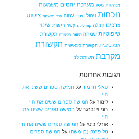
מערכת יחסים
משמעות
מנהיגות
מסע
נוכחות
ציטוט
ניהול
ענווה
סיפור
פרשנות
פחד
צרכים
שינוי
קבלה
רגשות
קשר
קונפליקט
שיפוטיות
שמחה
תקשורת
תקווה
תקשורת
תקשורת
אפקטיבית
תקשורת בינאישית
מקרבת
תשומת לב
תגובות אחרונות
סאלי תדמור
על
חמישה ספרים ששינו את
חיי
לימור
על
חמישה ספרים ששינו את חיי
רוני ויינברגר
על
חמישה ספרים ששינו את
חיי
אורלי ביטי
על
חמישה ספרים ששינו את חיי
טל פרנק (בן משה)
על
חמישה ספרים