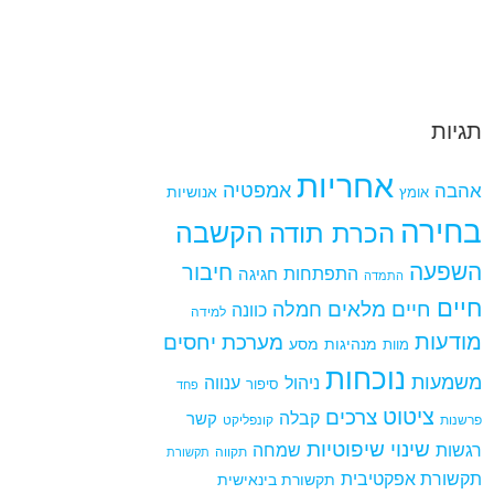
תגיות
אחריות
אמפטיה
אהבה
אומץ
אנושיות
בחירה
הקשבה
הכרת תודה
השפעה
חיבור
התפתחות
חגיגה
התמדה
חיים
חיים מלאים
חמלה
כוונה
למידה
מודעות
מערכת יחסים
מנהיגות
מסע
מוות
נוכחות
משמעות
ניהול
ענווה
סיפור
פחד
ציטוט
צרכים
קבלה
קשר
פרשנות
קונפליקט
שינוי
שיפוטיות
רגשות
שמחה
תקווה
תקשורת
תקשורת אפקטיבית
תקשורת בינאישית