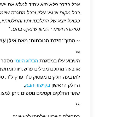
אבל בדרך פלא הוא עתיד למלא את ייעוד
בכל מקום שיגיע אליו ובכל מסגרת שיימ
כפועל יוצא של התלבטויותיו והחלטותיו,
נסיגותיו ושינויי הכיוון שינקןט בהם.
"
~ מתוך "
חידת הנוכחות
" מאת
אילן עמ
**
השבוע עלו במסגרת
הבלוג היומי
מספר ק
ארבעה מתוכם מכילים פרשנויות ומחשבו
לארבעה חלקים מפסוק ט"ו, פרק ל"ד, ספ
החלק הראשון
בקישור הבא
,
שאר החלקים וקטעים נוספים ניתן למצו
**
בתחילת השבוע שלחתי לראשונה