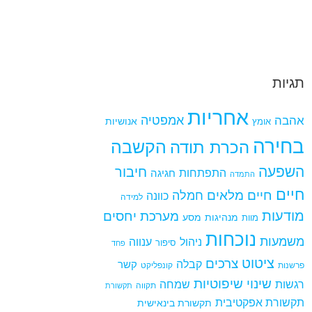
תגיות
אחריות
אמפטיה
אהבה
אומץ
אנושיות
בחירה
הקשבה
הכרת תודה
השפעה
חיבור
התפתחות
חגיגה
התמדה
חיים
חיים מלאים
חמלה
כוונה
למידה
מודעות
מערכת יחסים
מנהיגות
מסע
מוות
נוכחות
משמעות
ניהול
ענווה
סיפור
פחד
ציטוט
צרכים
קבלה
קשר
פרשנות
קונפליקט
שינוי
שיפוטיות
רגשות
שמחה
תקווה
תקשורת
תקשורת אפקטיבית
תקשורת בינאישית