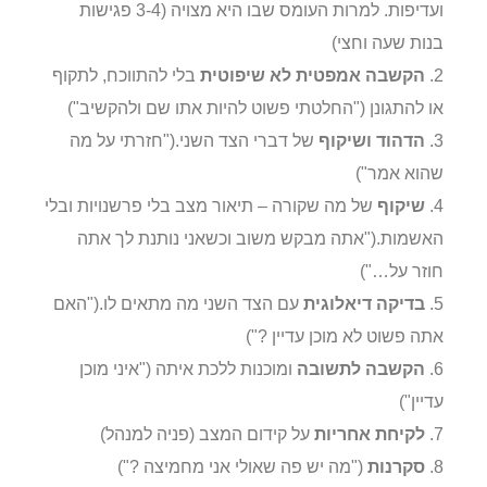
ועדיפות. למרות העומס שבו היא מצויה (3-4 פגישות
בנות שעה וחצי)
2.
הקשבה אמפטית לא שיפוטית
בלי להתווכח, לתקוף
או להתגונן ("החלטתי פשוט להיות אתו שם ולהקשיב")
3.
הדהוד ושיקוף
של דברי הצד השני.("חזרתי על מה
שהוא אמר")
4.
שיקוף
של מה שקורה – תיאור מצב בלי פרשנויות ובלי
האשמות.("אתה מבקש משוב וכשאני נותנת לך אתה
חוזר על…")
5.
בדיקה דיאלוגית
עם הצד השני מה מתאים לו.("האם
אתה פשוט לא מוכן עדיין ?")
6.
הקשבה לתשובה
ומוכנות ללכת איתה ("איני מוכן
עדיין")
7.
לקיחת אחריות
על קידום המצב (פניה למנהל)
8.
סקרנות
("מה יש פה שאולי אני מחמיצה ?")