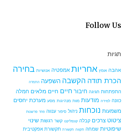
Follow Us
תגיות
אחריות
בחירה
אמפטיה
אהבה
אומץ
אנושיות
הקשבה
הכרת תודה
השפעה
התמדה
חיים
חיבור
חיים מלאים
חמלה
התפתחות
חגיגה
מודעות
מערכת יחסים
כוונה
מנהיגות
מסע
למידה
מוות
נוכחות
משמעות
ניהול
ענווה
סיפור
פרשנות
פחד
ציטוט
צרכים
שינוי
קבלה
רגשות
קשר
קונפליקט
שיפוטיות
שמחה
תקשורת אפקטיבית
תקווה
תקשורת