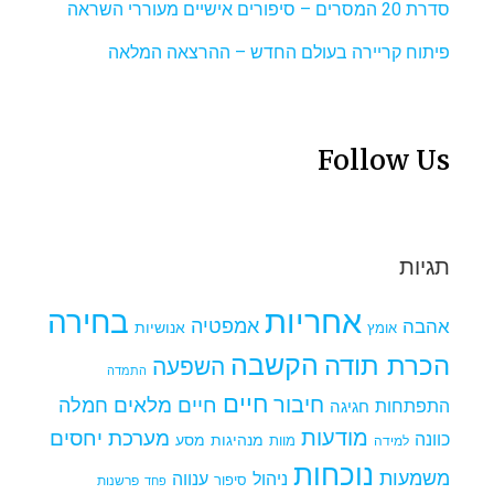
סדרת 20 המסרים – סיפורים אישיים מעוררי השראה
פיתוח קריירה בעולם החדש – ההרצאה המלאה
Follow Us
תגיות
אחריות
בחירה
אמפטיה
אהבה
אומץ
אנושיות
הקשבה
הכרת תודה
השפעה
התמדה
חיים
חיבור
חיים מלאים
חמלה
התפתחות
חגיגה
מודעות
מערכת יחסים
כוונה
מנהיגות
מסע
למידה
מוות
נוכחות
משמעות
ניהול
ענווה
סיפור
פרשנות
פחד