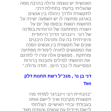
האנושית יש עוצמה גדולה בהרבה ממה
שהעליתי בדעתי בתחילת דרכי.
לתקשורת ולדרך ניהולה בין אנשים
בארגון ומחוצה לו יש השפעה ישירה על
תחושות רגשות ובסופו של יום על
השורה התחתונה של הרווחיות.בסדנה
של רוני ויינברגר הדרך הייחודית
והיצירתית בה עלו ותורגלו היבטים
שונים של תקשורת בין אנשים הפכה
את המפגשים לחוויה לימודית מפתיעה
ומרתקת . מפגשים אלה עזרו לי לתרגם
את תחושתי למילים ותובנות ברורות
המסייעות לי כבר היום . תודה גדולה."
דני בן נר , מנכ"ל רשת תחנות דלק
Ten
"בהנחיית רוני ויינברגר למדתי מהי
תקשורת מקרבת ואיך ליישם אותה
בעבודתי ובחיי האישיים. הצלחתי
ליישם מיידית עם אנשים וצוותים מאד