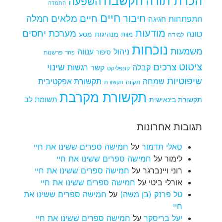
הקשבה
הכרת תודה
השפעה
התמדה
חיים
חיבור
חיים מלאים
חמלה
התפתחות
חגיגה
מודעות
מערכת יחסים
כוונה
מנהיגות
מסע
למידה
מוות
נוכחות
משמעות
ניהול
ענווה
סיפור
פרשנות
פחד
ציטוט
צרכים
שינוי
קבלה
רגשות
קשר
קונפליקט
שיפוטיות
שמחה
תקשורת אפקטיבית
תקווה
תקשורת
תקשורת מקרבת
תקשורת בינאישית
תשומת לב
תגובות אחרונות
סאלי תדמור
על
חמישה ספרים ששינו את חיי
לימור
על
חמישה ספרים ששינו את חיי
רוני ויינברגר
על
חמישה ספרים ששינו את חיי
אורלי ביטי
על
חמישה ספרים ששינו את חיי
טל פרנק (בן משה)
על
חמישה ספרים ששינו את
חיי
יעל בריסקר
על
חמישה ספרים ששינו את חיי