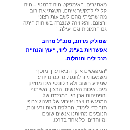
מאתגרים. האימפקט היה דרמטי – היה
קל לי לתקשר איתם, השגתי את רוב
מה שרציתי מהם לשביעות רצוני
ורצונם, והאווירה שנוצרה בשיחות היתה
גם הרמונית וגם יעילה."
שמוליק מרחב, מנכ”ל מרחב
אפשרויות בע”מ, ליווי, ייעוץ והנחיית
מנכ”לים והנהלות.
“המפגשים אתך הביאו ערך מוסף
משמעותי ורלוונטי. מי כמונו יודע
שמידע חשוב ולא רלוונטי אינו מחזיק
מים. איכות האנשים, הרצון, השיתוף
והפתיחות אכן היו במרכזם של
המפגשים ויצרו אירוע של תענוג צרוף
תוך כדי לימוד, החלפת דעות ורעיונות,
הנובעים מהיותנו אנשים שונים
ומיוחדים כל אחד בדרכו.