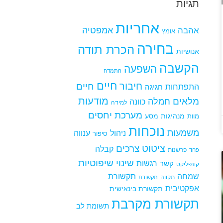
תגיות
אחריות
אמפטיה
אהבה
אומץ
בחירה
הכרת תודה
אנושיות
הקשבה
השפעה
התמדה
חיים
חיבור
חיים
התפתחות
חגיגה
מודעות
מלאים
חמלה
כוונה
למידה
מערכת יחסים
מנהיגות
מסע
מוות
נוכחות
משמעות
ניהול
ענווה
סיפור
ציטוט
צרכים
קבלה
פרשנות
פחד
שינוי
שיפוטיות
רגשות
קשר
קונפליקט
שמחה
תקשורת
תקווה
תקשורת
אפקטיבית
תקשורת בינאישית
תקשורת מקרבת
תשומת לב