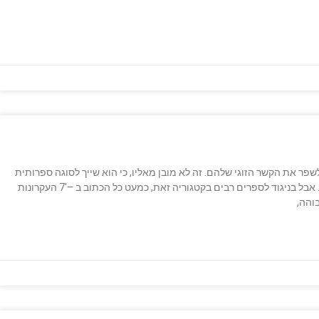
פר את הקשר הזוגי שלהם. זה לא מובן מאליו, כי הוא שייך לסוגה ספרותית
פופולרית שאני לא מחבב במיוחד – ספרי העזרה העצמית. אבל בניגוד לספרים רבים בקטגוריה זאת, כמעט כל הכתוב ב –'7 העקרונות
והה,