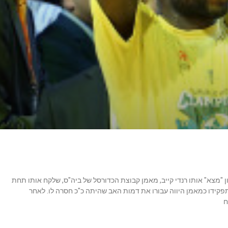
ן "מצא" אותו רנדי קייב, מאמן קבוצת הכדורסל של ביה"ס, שלקח אותו תחת
לתפקידו כמאמן היווה עבורו את דמות האב שהיתה כ"כ חסרה לו. לאחר
ח