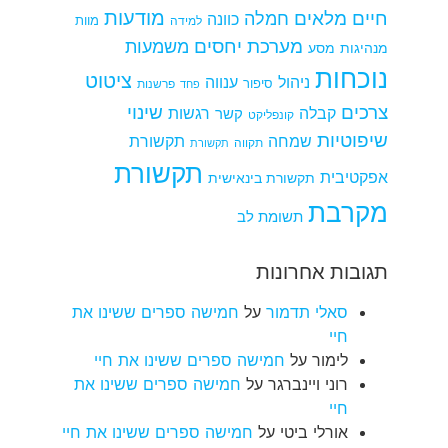
מודעות
חיים מלאים
חמלה
כוונה
למידה
מוות
מערכת יחסים
משמעות
מנהיגות
מסע
נוכחות
ציטוט
ניהול
ענווה
סיפור
פרשנות
פחד
צרכים
שינוי
קבלה
רגשות
קשר
קונפליקט
שיפוטיות
שמחה
תקשורת
תקווה
תקשורת
תקשורת
אפקטיבית
תקשורת בינאישית
מקרבת
תשומת לב
תגובות אחרונות
סאלי תדמור
על
חמישה ספרים ששינו את
חיי
לימור
על
חמישה ספרים ששינו את חיי
רוני ויינברגר
על
חמישה ספרים ששינו את
חיי
אורלי ביטי
על
חמישה ספרים ששינו את חיי