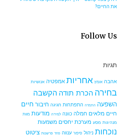
את החיים?
Follow Us
תגיות
אחריות
אמפטיה
אהבה
אומץ
אנושיות
בחירה
הקשבה
הכרת תודה
חיים
השפעה
חיבור
התפתחות
חגיגה
התמדה
מודעות
חיים מלאים
חמלה
כוונה
למידה
מוות
מערכת יחסים
משמעות
מנהיגות
מסע
נוכחות
ציטוט
ניהול
ענווה
סיפור
פרשנות
פחד