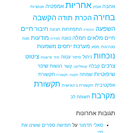
אחריות
אמפטיה
אהבה
אומץ
אנושיות
בחירה
הקשבה
הכרת תודה
חיים
השפעה
חיבור
התפתחות
חגיגה
התמדה
מודעות
חיים מלאים
חמלה
כוונה
למידה
מוות
מערכת יחסים
משמעות
מנהיגות
מסע
נוכחות
ציטוט
ניהול
ענווה
סיפור
פרשנות
פחד
צרכים
שינוי
קבלה
רגשות
קשר
קונפליקט
שיפוטיות
שמחה
תקשורת
תקווה
תקשורת
תקשורת
אפקטיבית
תקשורת בינאישית
מקרבת
תשומת לב
תגובות אחרונות
סאלי תדמור
על
חמישה ספרים ששינו את
חיי