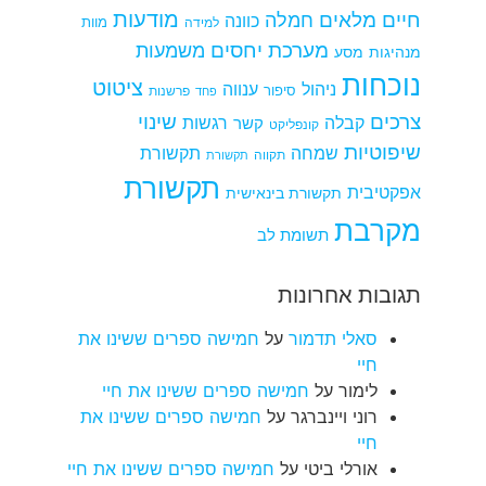
מודעות
חיים מלאים
חמלה
כוונה
למידה
מוות
מערכת יחסים
משמעות
מנהיגות
מסע
נוכחות
ציטוט
ניהול
ענווה
סיפור
פרשנות
פחד
צרכים
שינוי
קבלה
רגשות
קשר
קונפליקט
שיפוטיות
שמחה
תקשורת
תקווה
תקשורת
תקשורת
אפקטיבית
תקשורת בינאישית
מקרבת
תשומת לב
תגובות אחרונות
סאלי תדמור
על
חמישה ספרים ששינו את
חיי
לימור
על
חמישה ספרים ששינו את חיי
רוני ויינברגר
על
חמישה ספרים ששינו את
חיי
אורלי ביטי
על
חמישה ספרים ששינו את חיי