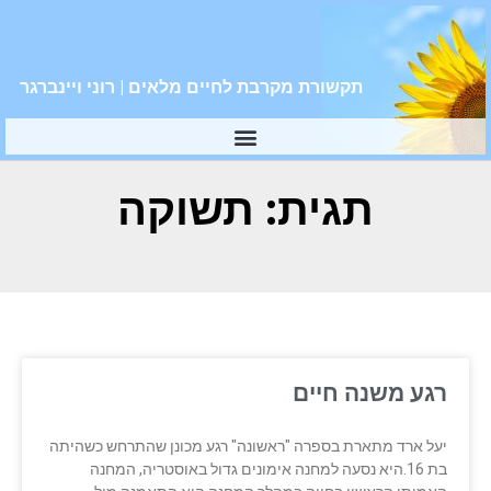
תקשורת מקרבת לחיים מלאים | רוני ויינברגר
תגית: תשוקה
רגע משנה חיים
יעל ארד מתארת בספרה "ראשונה" רגע מכונן שהתרחש כשהיתה
בת 16.היא נסעה למחנה אימונים גדול באוסטריה, המחנה