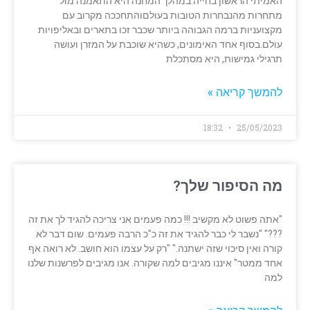
האמיתי הראשון בחייה.במהלך המחנה היא התאמנה מול
מתחרות מהנבחרות הטובות בעולםוהתחככה מקרוב עם
מקצועניות ברמה הגבוהה ביותר שכבר זכו בתארים ובאליפויות
עולם.בסוף אחד האימונים, כשהיא שוכבת על המזרן ועושה
תרגילי גמישות, היא מסתכלת
להמשך קריאה »
18:32
25/05/2023
מה הסיפור שלך?
"אתה פשוט לא מקשיב !!! כמה פעמים אני צריכה להגיד לך את זה
???" "נשבר לי כבר להגיד את זה כ"כ הרבה פעמים. שום דבר לא
קורה ואין סיכוי שזה ישתנה." "רק על עצמו הוא חושב. לא רואה אף
אחד ממטר" איננו מגיבים למה שקורה. אנו מגיבים לפרשנות שלנו
למה