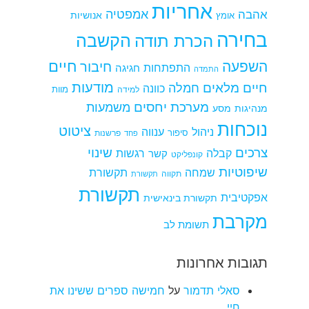
אחריות
אמפטיה
אהבה
אומץ
אנושיות
בחירה
הקשבה
הכרת תודה
חיים
השפעה
חיבור
התפתחות
חגיגה
התמדה
מודעות
חיים מלאים
חמלה
כוונה
למידה
מוות
מערכת יחסים
משמעות
מנהיגות
מסע
נוכחות
ציטוט
ניהול
ענווה
סיפור
פרשנות
פחד
צרכים
שינוי
קבלה
רגשות
קשר
קונפליקט
שיפוטיות
שמחה
תקשורת
תקווה
תקשורת
תקשורת
אפקטיבית
תקשורת בינאישית
מקרבת
תשומת לב
תגובות אחרונות
סאלי תדמור
על
חמישה ספרים ששינו את
חיי