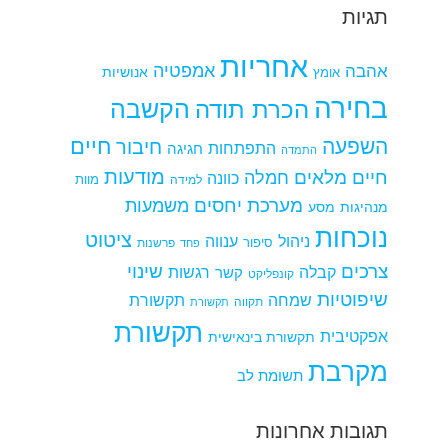
תגיות
אחריות
אמפטיה
אהבה
אומץ
אנושיות
בחירה
הקשבה
הכרת תודה
חיים
השפעה
חיבור
התפתחות
חגיגה
התמדה
מודעות
חיים מלאים
חמלה
כוונה
למידה
מוות
מערכת יחסים
משמעות
מנהיגות
מסע
נוכחות
ציטוט
ניהול
ענווה
סיפור
פרשנות
פחד
צרכים
שינוי
קבלה
רגשות
קשר
קונפליקט
שיפוטיות
שמחה
תקשורת
תקווה
תקשורת
תקשורת
אפקטיבית
תקשורת בינאישית
מקרבת
תשומת לב
תגובות אחרונות