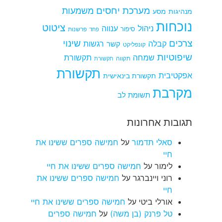
מערכת יחסים
משמעות
מנהיגות
מסע
נוכחות
ציטוט
ניהול
ענווה
סיפור
פרשנות
פחד
צרכים
שינוי
קבלה
רגשות
קשר
קונפליקט
שיפוטיות
שמחה
תקשורת
תקווה
תקשורת
תקשורת
אפקטיבית
תקשורת בינאישית
מקרבת
תשומת לב
תגובות אחרונות
סאלי תדמור
על
חמישה ספרים ששינו את
חיי
לימור
על
חמישה ספרים ששינו את חיי
רוני ויינברגר
על
חמישה ספרים ששינו את
חיי
אורלי ביטי
על
חמישה ספרים ששינו את חיי
טל פרנק (בן משה)
על
חמישה ספרים