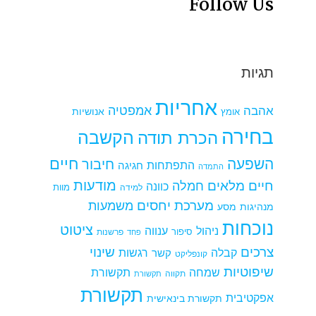
Follow Us
תגיות
אחריות
אמפטיה
אהבה
אומץ
אנושיות
בחירה
הקשבה
הכרת תודה
חיים
השפעה
חיבור
התפתחות
חגיגה
התמדה
מודעות
חיים מלאים
חמלה
כוונה
למידה
מוות
מערכת יחסים
משמעות
מנהיגות
מסע
נוכחות
ציטוט
ניהול
ענווה
סיפור
פרשנות
פחד
צרכים
שינוי
קבלה
רגשות
קשר
קונפליקט
שיפוטיות
שמחה
תקשורת
תקווה
תקשורת
תקשורת
אפקטיבית
תקשורת בינאישית