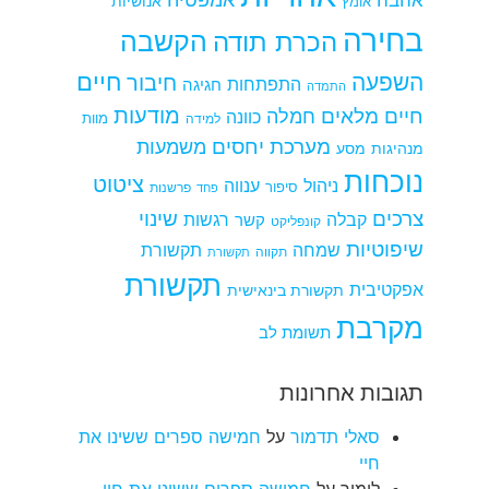
אהבה
אומץ
אנושיות
בחירה
הקשבה
הכרת תודה
חיים
השפעה
חיבור
התפתחות
חגיגה
התמדה
מודעות
חיים מלאים
חמלה
כוונה
למידה
מוות
מערכת יחסים
משמעות
מנהיגות
מסע
נוכחות
ציטוט
ניהול
ענווה
סיפור
פרשנות
פחד
צרכים
שינוי
קבלה
רגשות
קשר
קונפליקט
שיפוטיות
שמחה
תקשורת
תקווה
תקשורת
תקשורת
אפקטיבית
תקשורת בינאישית
מקרבת
תשומת לב
תגובות אחרונות
סאלי תדמור
על
חמישה ספרים ששינו את
חיי