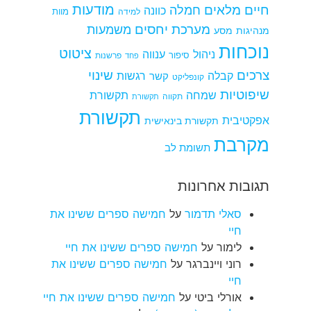
מודעות
חיים מלאים
חמלה
כוונה
למידה
מוות
מערכת יחסים
משמעות
מנהיגות
מסע
נוכחות
ציטוט
ניהול
ענווה
סיפור
פרשנות
פחד
צרכים
שינוי
קבלה
רגשות
קשר
קונפליקט
שיפוטיות
שמחה
תקשורת
תקווה
תקשורת
תקשורת
אפקטיבית
תקשורת בינאישית
מקרבת
תשומת לב
תגובות אחרונות
סאלי תדמור
על
חמישה ספרים ששינו את
חיי
לימור
על
חמישה ספרים ששינו את חיי
רוני ויינברגר
על
חמישה ספרים ששינו את
חיי
אורלי ביטי
על
חמישה ספרים ששינו את חיי