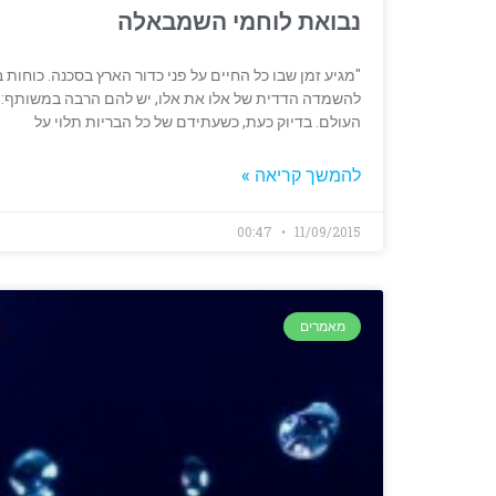
נבואת לוחמי השמבאלה
"מגיע זמן שבו כל החיים על פני כדור הארץ בסכנה. כוחו
להשמדה הדדית של אלו את אלו, יש להם הרבה במשותף: כ
העולם. בדיוק כעת, כשעתידם של כל הבריות תלוי על
להמשך קריאה »
00:47
11/09/2015
מאמרים