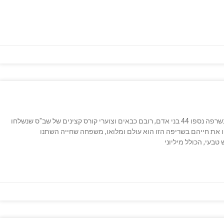
בדצבר 2010 התחוללה במשך 5 ימים שרפת ענק בכרמל.בשרפה נספו 44 בני אדם, רובם כבאים וצוערי קורס קצינים של שב"ס שנשלחו
 את חייהם בשריפה הזו הוא עולם ומלואו, משפחה שחייה השתנו