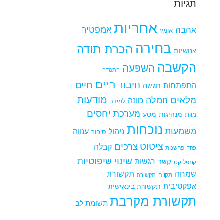
תגיות
אחריות
אמפטיה
אהבה
אומץ
בחירה
הכרת תודה
אנושיות
הקשבה
השפעה
התמדה
חיים
חיבור
חיים
התפתחות
חגיגה
מודעות
מלאים
חמלה
כוונה
למידה
מערכת יחסים
מנהיגות
מסע
מוות
נוכחות
משמעות
ניהול
ענווה
סיפור
ציטוט
צרכים
קבלה
פרשנות
פחד
שינוי
שיפוטיות
רגשות
קשר
קונפליקט
שמחה
תקשורת
תקווה
תקשורת
אפקטיבית
תקשורת בינאישית
תקשורת מקרבת
תשומת לב