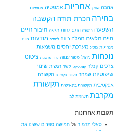
אחריות
אמפטיה
אהבה
אומץ
אנושיות
בחירה
הקשבה
הכרת תודה
חיים
השפעה
חיבור
התפתחות
חגיגה
התמדה
מודעות
חיים מלאים
חמלה
כוונה
למידה
מוות
מערכת יחסים
משמעות
מנהיגות
מסע
נוכחות
ציטוט
ניהול
ענווה
סיפור
פרשנות
פחד
צרכים
שינוי
קבלה
רגשות
קשר
קונפליקט
שיפוטיות
שמחה
תקשורת
תקווה
תקשורת
תקשורת
אפקטיבית
תקשורת בינאישית
מקרבת
תשומת לב
תגובות אחרונות
סאלי תדמור
על
חמישה ספרים ששינו את