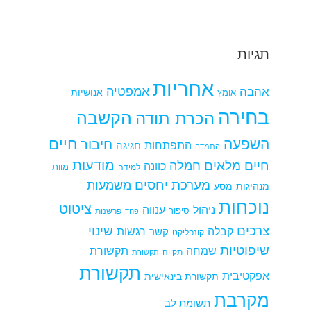
תגיות
אחריות
אמפטיה
אהבה
אומץ
אנושיות
בחירה
הקשבה
הכרת תודה
חיים
השפעה
חיבור
התפתחות
חגיגה
התמדה
מודעות
חיים מלאים
חמלה
כוונה
למידה
מוות
מערכת יחסים
משמעות
מנהיגות
מסע
נוכחות
ציטוט
ניהול
ענווה
סיפור
פרשנות
פחד
צרכים
שינוי
קבלה
רגשות
קשר
קונפליקט
שיפוטיות
שמחה
תקשורת
תקווה
תקשורת
תקשורת
אפקטיבית
תקשורת בינאישית
מקרבת
תשומת לב