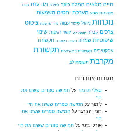
מודעות
חיים מלאים
חמלה
כוונה
למידה
מוות
מערכת יחסים
משמעות
מנהיגות
מסע
נוכחות
ציטוט
ניהול
ענווה
סיפור
פרשנות
פחד
צרכים
שינוי
קבלה
רגשות
קשר
קונפליקט
שיפוטיות
שמחה
תקשורת
תקווה
תקשורת
תקשורת
אפקטיבית
תקשורת בינאישית
מקרבת
תשומת לב
תגובות אחרונות
סאלי תדמור
על
חמישה ספרים ששינו את
חיי
לימור
על
חמישה ספרים ששינו את חיי
רוני ויינברגר
על
חמישה ספרים ששינו את
חיי
אורלי ביטי
על
חמישה ספרים ששינו את חיי